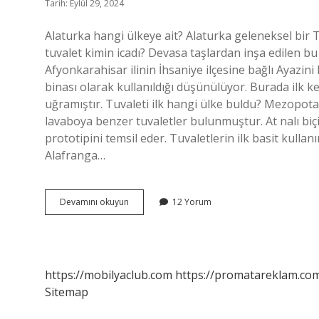
Tarih: Eylül 29, 2024
Alaturka hangi ülkeye ait? Alaturka geleneksel bir T
tuvalet kimin icadı? Devasa taşlardan inşa edilen bu 
Afyonkarahisar ilinin İhsaniye ilçesine bağlı Ayazi
binası olarak kullanıldığı düşünülüyor. Burada ilk k
uğramıştır. Tuvaleti ilk hangi ülke buldu? Mezopota
lavaboya benzer tuvaletler bulunmuştur. At nalı biçi
prototipini temsil eder. Tuvaletlerin ilk basit kulla
Alafranga…
Alaturka
Devamını okuyun
12 Yorum
Tuvalet
Türklerin
Mi
https://mobilyaclub.com
https://promatareklam.com
Sitemap