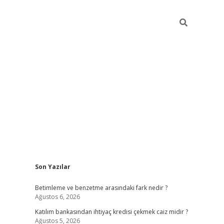
Sidebar
Son Yazılar
elexbet yeni giriş adresi
betexper.xyz
Betimleme ve benzetme arasındaki fark nedir ?
Ağustos 6, 2026
Katılım bankasından ihtiyaç kredisi çekmek caiz midir ?
Ağustos 5, 2026