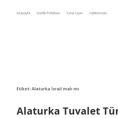
Anasayfa
Gizlilik Politikası
Yasal Uyarı
Hakkımızda
Etiket:
Alaturka İsrail malı mı
Alaturka Tuvalet Tür