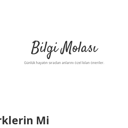
Bilgi Molası
Günlük hayatın sıradan anlarını özel kılan öneriler.
klerin Mi