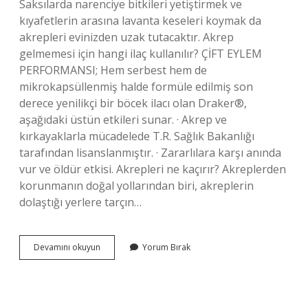
Saksılarda narenciye bitkileri yetiştirmek ve
kıyafetlerin arasına lavanta keseleri koymak da
akrepleri evinizden uzak tutacaktır. Akrep
gelmemesi için hangi ilaç kullanılır? ÇİFT EYLEM
PERFORMANSI; Hem serbest hem de
mikrokapsüllenmiş halde formüle edilmiş son
derece yenilikçi bir böcek ilacı olan Draker®,
aşağıdaki üstün etkileri sunar. · Akrep ve
kırkayaklarla mücadelede T.R. Sağlık Bakanlığı
tarafından lisanslanmıştır. · Zararlılara karşı anında
vur ve öldür etkisi. Akrepleri ne kaçırır? Akreplerden
korunmanın doğal yollarından biri, akreplerin
dolaştığı yerlere tarçın…
Akrep
Devamını okuyun
Yorum Bırak
Gelmemesi
Için
Ne
Yapmalı