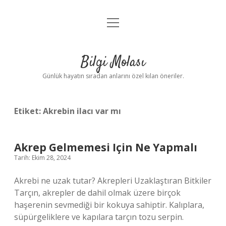
menüyü
Anasayfa
aç
Gizlilik Politikası
Bilgi Molası
Yasal Uyarı
Günlük hayatın sıradan anlarını özel kılan öneriler.
Hakkımızda
Etiket:
Akrebin ilacı var mı
Akrep Gelmemesi Için Ne Yapmalı
Tarih: Ekim 28, 2024
Akrebi ne uzak tutar? Akrepleri Uzaklaştıran Bitkiler
Tarçın, akrepler de dahil olmak üzere birçok
haşerenin sevmediği bir kokuya sahiptir. Kalıplara,
süpürgeliklere ve kapılara tarçın tozu serpin.