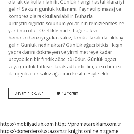
olarak da kullanılabilir. Günlük hangi hastalıklara iyi
gelir? Sakızın günlük kullanımı. Kaynatılıp masaj ve
kompres olarak kullanılabilir. Buharla
birleştirildiğinde solunum yollarının temizlenmesine
yardımcı olur. Özellikle mide, bağırsak ve
hemoroidlere iyi gelen sakız, tonik olarak da cilde iyi
gelir. Günlük nedir aktar? Günlük ağacı bitkisi, kışın
yapraklarını dökmeyen ve yirmi metreye kadar
uzayabilen bir fındık ağacı türüdür. Günlük ağacı
veya günlük bitkisi olarak adlandırılır çünkü her iki
ila üç yılda bir sakız ağacının kesilmesiyle elde…
Aktarlardaki
Devamını okuyun
12 Yorum
Günlük
Ne
Işe
Yarar
https://mobilyaclub.com
https://promatareklam.com.tr
https://donercierolusta.com.tr
knight online
nttgame