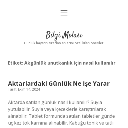
menüyü
Anasayfa
aç
Gizlilik Politikası
Bilgi Molası
Yasal Uyarı
Günlük hayatın sıradan anlarını özel kılan öneriler.
Hakkımızda
Etiket:
Akgünlük unutkanlık için nasıl kullanılır
Aktarlardaki Günlük Ne Işe Yarar
Tarih: Ekim 14, 2024
Aktarda satılan günlük nasıl kullanılır? Suyla
yutulabilir. Suyla veya içeceklerle karıştırılarak
alınabilir. Tablet formunda satılan tabletler günde
üç kez tok karnına alınabilir. Kabuğu tonik ve tatlı