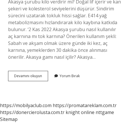
Akasya şurubu kilo verdirir mi? Doğal lif içerir ve kan
şekeri ve kolesterol seviyelerini düşürür. Sindirim
sürecini uzatarak tokluk hissi sağlar. E414 yağ
metabolizmasını hızlandırarak kilo kaybına katkıda
bulunur. ‘2 Kas 2022 Akasya şurubu nasıl kullanılır
aç karnına mı tok karnına? Önerilen kullanım şekli:
Sabah ve akşam olmak üzere günde iki kez, aç
karnına, yemeklerden 30 dakika önce alınması
önerilir. Akasya gamı nasıl içilir? Akasya…
Akasya
Devamını okuyun
Yorum Bırak
Gamı
Şurubu
Nasıl
Kullanılır
https://mobilyaclub.com
https://promatareklam.com.tr
https://donercierolusta.com.tr
knight online
nttgame
Sitemap