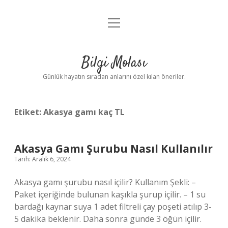
menüyü
Anasayfa
aç
Gizlilik Politikası
Bilgi Molası
Yasal Uyarı
Günlük hayatın sıradan anlarını özel kılan öneriler.
Hakkımızda
Etiket:
Akasya gamı kaç TL
Akasya Gamı Şurubu Nasıl Kullanılır
Tarih: Aralık 6, 2024
Akasya gamı şurubu nasıl içilir? Kullanım Şekli: –
Paket içeriğinde bulunan kaşıkla şurup içilir. – 1 su
bardağı kaynar suya 1 adet filtreli çay poşeti atılıp 3-
5 dakika beklenir. Daha sonra günde 3 öğün içilir.