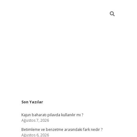
Sidebar
Son Yazılar
elexbet yeni giriş adresi
betexper.xyz
Kajun baharatı pilavda kullanılır mı ?
Ağustos 7, 2026
Betimleme ve benzetme arasındaki fark nedir ?
Ağustos 6, 2026