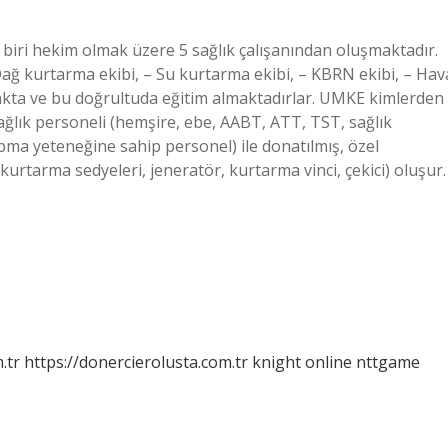
 biri hekim olmak üzere 5 sağlık çalışanından oluşmaktadır.
 Dağ kurtarma ekibi, – Su kurtarma ekibi, – KBRN ekibi, – Hav
makta ve bu doğrultuda eğitim almaktadırlar. UMKE kimlerden
 sağlık personeli (hemşire, ebe, AABT, ATT, TST, sağlık
apma yeteneğine sahip personel) ile donatılmış, özel
urtarma sedyeleri, jeneratör, kurtarma vinci, çekici) oluşur.
.tr
https://donercierolusta.com.tr
knight online
nttgame