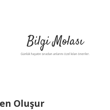
Bilgi Molası
Günlük hayatın sıradan anlarını özel kılan öneriler.
den Oluşur