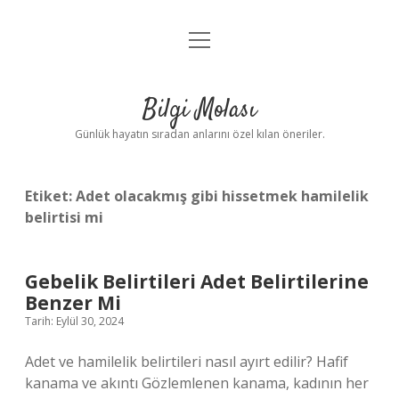
menüyü
Anasayfa
aç
Gizlilik Politikası
Bilgi Molası
Yasal Uyarı
Günlük hayatın sıradan anlarını özel kılan öneriler.
Hakkımızda
Etiket:
Adet olacakmış gibi hissetmek hamilelik
belirtisi mi
Gebelik Belirtileri Adet Belirtilerine
Benzer Mi
Tarih: Eylül 30, 2024
Adet ve hamilelik belirtileri nasıl ayırt edilir? Hafif
kanama ve akıntı Gözlemlenen kanama, kadının her