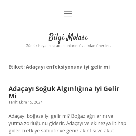
menüyü
Anasayfa
aç
Gizlilik Politikası
Bilgi Molası
Yasal Uyarı
Günlük hayatın sıradan anlarını özel kılan öneriler.
Hakkımızda
Etiket:
Adaçayı enfeksiyonuna iyi gelir mi
Adaçayı Soğuk Algınlığına Iyi Gelir
Mi
Tarih: Ekim 15, 2024
Adaçayı boğaza iyi gelir mi? Boğaz ağrılarını ve
yutma zorluğunu giderir. Adaçayı ve ekinezya iltihap
giderici etkiye sahiptir ve geniz akıntısı ve akut