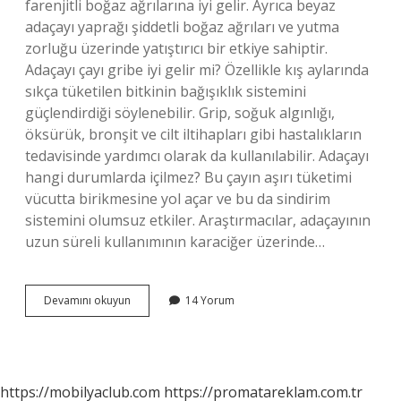
farenjitli boğaz ağrılarına iyi gelir. Ayrıca beyaz
adaçayı yaprağı şiddetli boğaz ağrıları ve yutma
zorluğu üzerinde yatıştırıcı bir etkiye sahiptir.
Adaçayı çayı gribe iyi gelir mi? Özellikle kış aylarında
sıkça tüketilen bitkinin bağışıklık sistemini
güçlendirdiği söylenebilir. Grip, soğuk algınlığı,
öksürük, bronşit ve cilt iltihapları gibi hastalıkların
tedavisinde yardımcı olarak da kullanılabilir. Adaçayı
hangi durumlarda içilmez? Bu çayın aşırı tüketimi
vücutta birikmesine yol açar ve bu da sindirim
sistemini olumsuz etkiler. Araştırmacılar, adaçayının
uzun süreli kullanımının karaciğer üzerinde…
Adaçayı
Devamını okuyun
14 Yorum
Soğuk
Algınlığına
Iyi
Gelir
Mi
https://mobilyaclub.com
https://promatareklam.com.tr