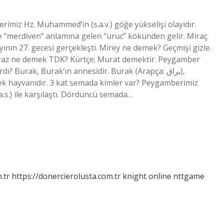
rimiz Hz. Muhammed’in (s.a.v.) göğe yükselişi olayıdır.
e “merdiven” anlamına gelen “uruc” kökünden gelir. Miraç
ayının 27. gecesi gerçekleşti. Mirey ne demek? Geçmişi gizle.
 Miraz ne demek TDK? Kürtçe; Murat demektir. Peygamber
Burak, Burak’ın annesidir. Burak (Arapça: براق),
ek hayvanıdır. 3 kat semada kimler var? Peygamberimiz
(a.s.) ile karşılaştı. Dördüncü semada…
.tr
https://donercierolusta.com.tr
knight online
nttgame