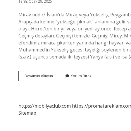
Tarih: Ocak 29, 2025
Mirav nedir? İslam’da Miraç veya Yükseliş, Peygambe
Arapçada kelime “yükseğe çıkmak” anlamına gelir v
olayı, Hicret’ten bir yıl veya on yedi ay önce, Recep 
Geçmiş detayları. Geçmişi temizle. Geçmiş: Mirey.
efendimiz miraca çıkarken yanında hangi hayvan vardı? 
Muhammed’in Yükseliş gecesi taşıdığı söylenen bin
(s.a.v.) üçüncü semada iki teyzesi Yahya (a.s.) ve İsa 
Mirav
Devamını okuyun
Yorum Bırak
Ne
Demek
https://mobilyaclub.com
https://promatareklam.com
Sitemap