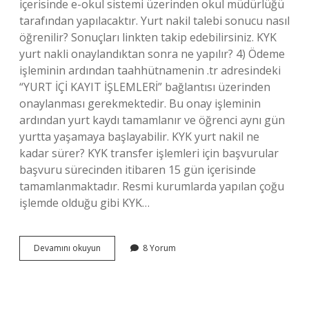
içerisinde e-okul sistemi üzerinden okul müdürlüğü
tarafından yapılacaktır. Yurt nakil talebi sonucu nasıl
öğrenilir? Sonuçları linkten takip edebilirsiniz. KYK
yurt nakli onaylandıktan sonra ne yapılır? 4) Ödeme
işleminin ardından taahhütnamenin .tr adresindeki
“YURT İÇİ KAYIT İŞLEMLERİ” bağlantısı üzerinden
onaylanması gerekmektedir. Bu onay işleminin
ardından yurt kaydı tamamlanır ve öğrenci aynı gün
yurtta yaşamaya başlayabilir. KYK yurt nakil ne
kadar sürer? KYK transfer işlemleri için başvurular
başvuru sürecinden itibaren 15 gün içerisinde
tamamlanmaktadır. Resmi kurumlarda yapılan çoğu
işlemde olduğu gibi KYK…
Yurt
Devamını okuyun
8 Yorum
Nakil
Talebim
Ne
Zaman