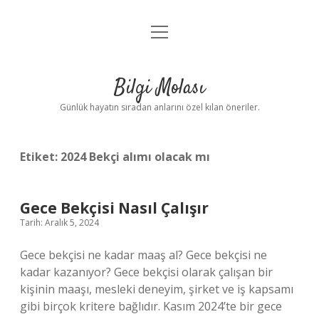
menüyü
Anasayfa
aç
Gizlilik Politikası
Bilgi Molası
Yasal Uyarı
Günlük hayatın sıradan anlarını özel kılan öneriler.
Hakkımızda
Etiket:
2024 Bekçi alımı olacak mı
Gece Bekçisi Nasıl Çalışır
Tarih: Aralık 5, 2024
Gece bekçisi ne kadar maaş al? Gece bekçisi ne
kadar kazanıyor? Gece bekçisi olarak çalışan bir
kişinin maaşı, mesleki deneyim, şirket ve iş kapsamı
gibi birçok kritere bağlıdır. Kasım 2024’te bir gece