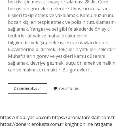
bekçisi için mevcut maaş ortalaması 28’dir. Gece
bekçisinin görevleri nelerdir? Uyuşturucu satan
kişileri takip etmek ve yakalamak. Kamu huzurunu
bozan kişileri tespit etmek ve polisin tutuklamasını
sağlamak. Yangın ve sel gibi felaketlerde önleyici
tedbirler almak ve mahalle sakinlerini
bilgilendirmek. Şüpheli kişileri ve olayları kolluk
kuvvetlerine bildirmek. Bekçilerin yetkileri nelerdir?
Muhafızların görev ve yetkileri kamu düzenini
sağlamak, devriye gezmek, suçu önlemek ve halkın
can ve malını korumaktır. Bu görevleri…
Gece
Devamını okuyun
Yorum Bırak
Bekçisi
Nasıl
Çalışır
https://mobilyaclub.com
https://promatareklam.com.tr
https://donercierolusta.com.tr
knight online
nttgame