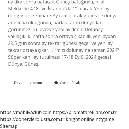
dakika sonra batacak. Güneş battığında, hilal
Mekke’de 4.18° ve İstanbul’da 1° olacak. Yeni ay
döngüsü ne zaman? Ay tam olarak güneş ile dünya
arasında olduğunda, parlak tarafı dünyadan
görünmez. Bu evreye yeni ay denir. Dolunay
yaklaşık iki hafta sonra ortaya çıkar. İlk yeni aydan
29,5 gün sonra ay tekrar güneşi geçer ve yeni ay
tekrar ortaya çıkar. Kırmızı dolunay ne zaman 2024?
Süper kanlı ay tutulması 17-18 Eylül 2024 gecesi
Dünya, Güneş…
Son
Devamını okuyun
Yorum Bırak
Dördün
Ne
Zaman
2024
https://mobilyaclub.com
https://promatareklam.com.tr
https://donercierolusta.com.tr
knight online
nttgame
Sitemap