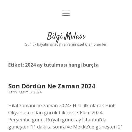
menüyü
Anasayfa
aç
Gizlilik Politikası
Bilgi Molası
Yasal Uyarı
Günlük hayatın sıradan anlarını özel kılan öneriler.
Hakkımızda
Etiket:
2024 ay tutulması hangi burçta
Son Dördün Ne Zaman 2024
Tarih: Kasım 8, 2024
Hilal zamanı ne zaman 2024? Hilal ilk olarak Hint
Okyanusu’ndan görülebilecek. 3 Ekim 2024
Perşembe günü, Ru’yah günü, ay İstanbul’da
güneşten 11 dakika sonra ve Mekke’de güneşten 21