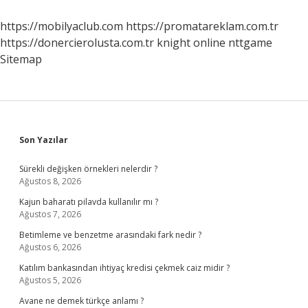
Ne
Olur
https://mobilyaclub.com
https://promatareklam.com.tr
https://donercierolusta.com.tr
knight online
nttgame
Sitemap
Sidebar
Son Yazılar
Sürekli değişken örnekleri nelerdir ?
Ağustos 8, 2026
Kajun baharatı pilavda kullanılır mı ?
Ağustos 7, 2026
Betimleme ve benzetme arasındaki fark nedir ?
Ağustos 6, 2026
Katılım bankasından ihtiyaç kredisi çekmek caiz midir ?
Ağustos 5, 2026
Avane ne demek türkçe anlamı ?