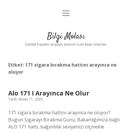
menüyü
Anasayfa
aç
Gizlilik Politikası
Bilgi Molası
Yasal Uyarı
Günlük hayatın sıradan anlarını özel kılan öneriler.
Hakkımızda
Etiket:
171 sigara bırakma hattını arayınca ne
oluyor
Alo 171 I Arayınca Ne Olur
Tarih: Nisan 11, 2025
171 sigara bırakma hattını arayınca ne oluyor?
Bugün Sigarayı Bırakma Günü. Bakanlığımıza bağlı
ALO 171 hattı, bağımlılık seviyenizi ölçmekle