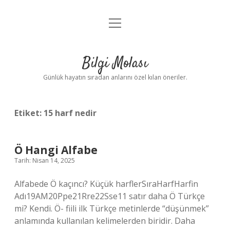
menüyü
Anasayfa
aç
Gizlilik Politikası
Bilgi Molası
Yasal Uyarı
Günlük hayatın sıradan anlarını özel kılan öneriler.
Hakkımızda
Etiket:
15 harf nedir
Ö Hangi Alfabe
Tarih: Nisan 14, 2025
Alfabede Ö kaçıncı? Küçük harflerSıraHarfHarfin
Adı19AM20Ppe21Rre22Sse11 satır daha Ö Türkçe
mi? Kendi. Ö- fiili ilk Türkçe metinlerde “düşünmek”
anlamında kullanılan kelimelerden biridir. Daha