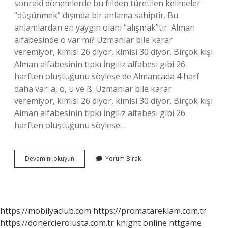
sonraki dönemlerde bu fiilden türetilen kelimeler
“düşünmek” dışında bir anlama sahiptir. Bu
anlamlardan en yaygın olanı “alışmak”tır. Alman
alfabesinde ö var mı? Uzmanlar bile karar
veremiyor, kimisi 26 diyor, kimisi 30 diyor. Birçok kişi
Alman alfabesinin tıpkı İngiliz alfabesi gibi 26
harften oluştuğunu söylese de Almancada 4 harf
daha var: ä, ö, ü ve ß. Uzmanlar bile karar
veremiyor, kimisi 26 diyor, kimisi 30 diyor. Birçok kişi
Alman alfabesinin tıpkı İngiliz alfabesi gibi 26
harften oluştuğunu söylese…
Ö
Devamını okuyun
Yorum Bırak
Hangi
Alfabe
https://mobilyaclub.com
https://promatareklam.com.tr
https://donercierolusta.com.tr
knight online
nttgame