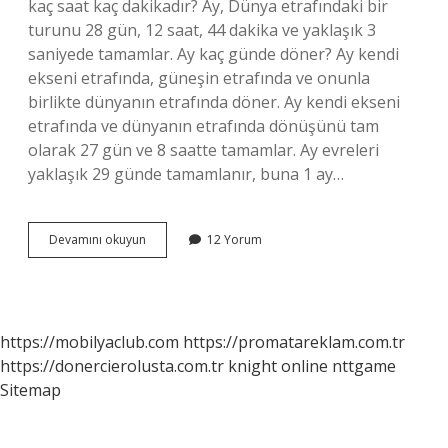
kaç saat kaç dakikadır? Ay, Dünya etrafındaki bir
turunu 28 gün, 12 saat, 44 dakika ve yaklaşık 3
saniyede tamamlar. Ay kaç günde döner? Ay kendi
ekseni etrafında, güneşin etrafında ve onunla
birlikte dünyanın etrafında döner. Ay kendi ekseni
etrafında ve dünyanın etrafında dönüşünü tam
olarak 27 gün ve 8 saatte tamamlar. Ay evreleri
yaklaşık 29 günde tamamlanır, buna 1 ay…
1
Devamını okuyun
12 Yorum
Ay
Günü
Kaç
Saattir
https://mobilyaclub.com
https://promatareklam.com.tr
https://donercierolusta.com.tr
knight online
nttgame
Sitemap