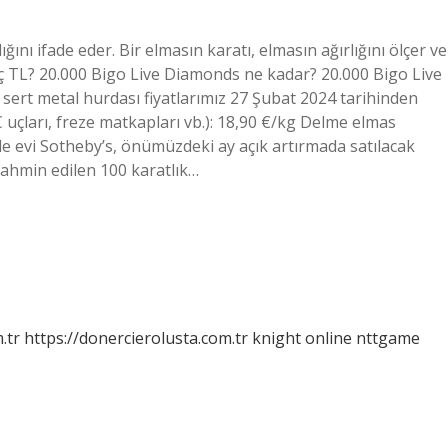
ğını ifade eder. Bir elmasın karatı, elmasın ağırlığını ölçer ve
kaç TL? 20.000 Bigo Live Diamonds ne kadar? 20.000 Bigo Live
sert metal hurdası fiyatlarımız 27 Şubat 2024 tarihinden
C uçları, freze matkapları vb.): 18,90 €/kg Delme elmas
e evi Sotheby’s, önümüzdeki ay açık artırmada satılacak
tahmin edilen 100 karatlık…
.tr
https://donercierolusta.com.tr
knight online
nttgame