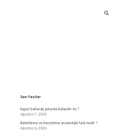
Sidebar
Son Yazılar
elexbet yeni giriş adresi
betexper.xyz
Kajun baharatı pilavda kullanılır mı ?
Ağustos 7, 2026
Betimleme ve benzetme arasındaki fark nedir ?
Ağustos 6, 2026