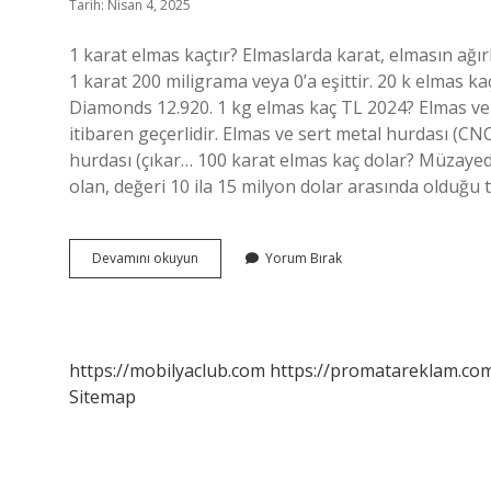
Tarih: Nisan 4, 2025
1 karat elmas kaçtır? Elmaslarda karat, elmasın ağırlı
1 karat 200 miligrama veya 0’a eşittir. 20 k elmas 
Diamonds 12.920. 1 kg elmas kaç TL 2024? Elmas ve 
itibaren geçerlidir. Elmas ve sert metal hurdası (CN
hurdası (çıkar… 100 karat elmas kaç dolar? Müzayed
olan, değeri 10 ila 15 milyon dolar arasında olduğu 
15
Devamını okuyun
Yorum Bırak
Karat
Elmas
Kaç
Tl
https://mobilyaclub.com
https://promatareklam.com
Sitemap